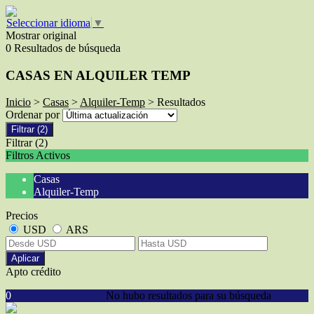
Seleccionar idioma
▼
Mostrar original
0 Resultados de búsqueda
CASAS EN ALQUILER TEMP
Inicio
>
Casas
>
Alquiler-Temp
> Resultados
Ordenar por
Filtrar
(2)
Filtrar
(2)
Filtros Activos
Casas
Alquiler-Temp
Precios
USD
ARS
Aplicar
Apto crédito
0
No hubo resultados para su búsqueda