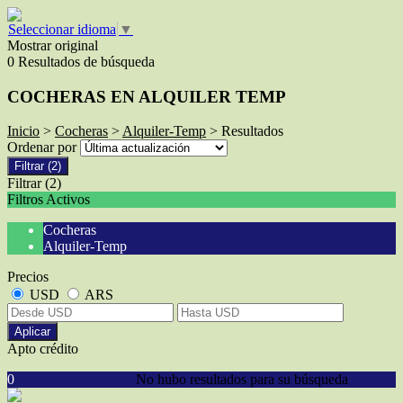
Seleccionar idioma
▼
Mostrar original
0 Resultados de búsqueda
COCHERAS EN ALQUILER TEMP
Inicio
>
Cocheras
>
Alquiler-Temp
> Resultados
Ordenar por
Filtrar
(2)
Filtrar
(2)
Filtros Activos
Cocheras
Alquiler-Temp
Precios
USD
ARS
Aplicar
Apto crédito
0
No hubo resultados para su búsqueda