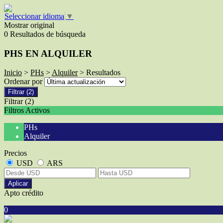
Seleccionar idioma
▼
Mostrar original
0 Resultados de búsqueda
PHS EN ALQUILER
Inicio
>
PHs
>
Alquiler
> Resultados
Ordenar por
Filtrar
(2)
Filtrar
(2)
Filtros Activos
PHs
Alquiler
Precios
USD
ARS
Aplicar
Apto crédito
0