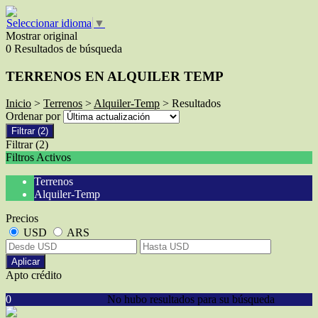
Seleccionar idioma
▼
Mostrar original
0 Resultados de búsqueda
TERRENOS EN ALQUILER TEMP
Inicio
>
Terrenos
>
Alquiler-Temp
> Resultados
Ordenar por
Filtrar
(2)
Filtrar
(2)
Filtros Activos
Terrenos
Alquiler-Temp
Precios
USD
ARS
Aplicar
Apto crédito
0
No hubo resultados para su búsqueda